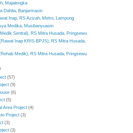
h, Majalengka
sa Dahlia, Banjarmasin
at Inap, RS Azizah, Metro, Lampung
asya Medika, Musibanyuasin
Medik Sentral), RS Mitra Husada, Pringsewu
(Rawat Inap KRIS-BPJS), RS Mitra Husada,
Rehab Medik), RS Mitra Husada, Pringsewu
:
ect
(57)
oject
(9)
House
(6)
ect
(5)
 Area Project
(4)
to Project
(3)
ct
(3)
oject
(3)