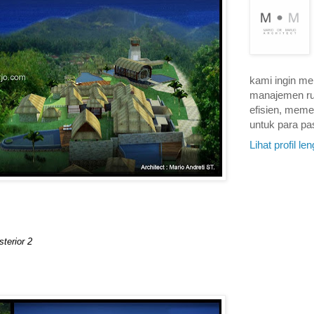
kami ingin m
manajemen rum
efisien, mem
untuk para pa
Lihat profil l
terior 2