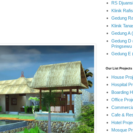
RS Djuansi
Klinik Rafi
Gedung Raw
Klinik Tan
Gedung A (
Gedung D 
Pringsewu
Gedung E (
Our List Projects 
House Proj
Hospital Pr
Boarding 
Office Proj
Commercial
Cafe & Res
Hotel Proje
Mosque Pr