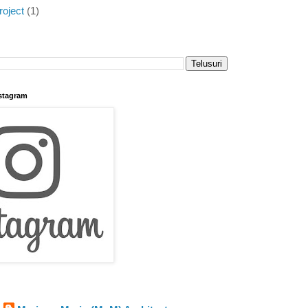
oject
(1)
stagram